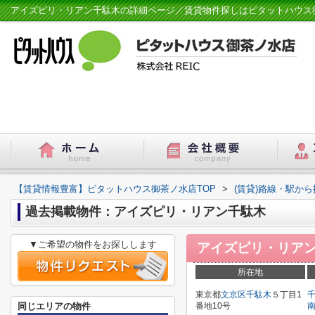
アイズピリ・リアン千駄木の詳細ページ／賃貸物件探しはピタットハウス
【賃貸情報豊富】ピタットハウス御茶ノ水店TOP
>
(賃貸)路線・駅から
過去掲載物件：アイズピリ・リアン千駄木
▼ご希望の物件をお探しします
アイズピリ・リア
所在地
東京都
文京区
千駄木
５丁目1
同じエリアの物件
番地10号