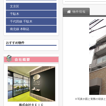
文京区
物件情報
千駄木
千代田線 千駄木
南北線 本駒込
おすすめ物件
※写真や図と実際の現状と
株式会社ＲＥＩＣ