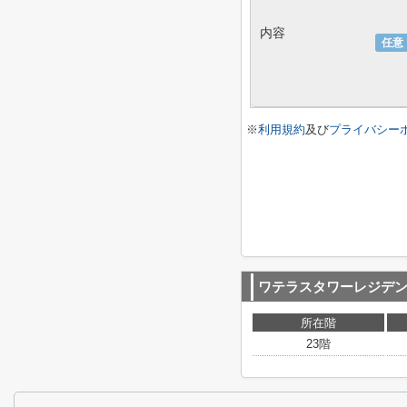
内容
任意
※
利用規約
及び
プライバシー
ワテラスタワーレジデ
所在階
23階