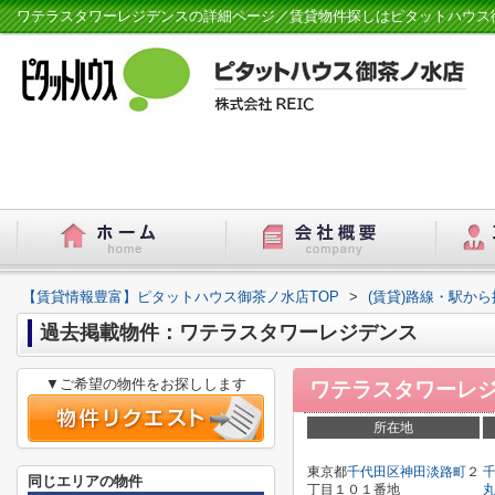
ワテラスタワーレジデンスの詳細ページ／賃貸物件探しはピタットハウス
【賃貸情報豊富】ピタットハウス御茶ノ水店TOP
>
(賃貸)路線・駅から
過去掲載物件：ワテラスタワーレジデンス
▼ご希望の物件をお探しします
ワテラスタワーレ
所在地
東京都
千代田区
神田淡路町
２
同じエリアの物件
丁目１０１番地