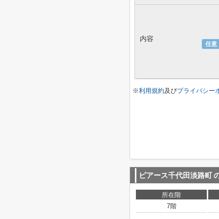
内容
任意
※
利用規約
及び
プライバシー
ピアース千代田淡路町
所在階
7階