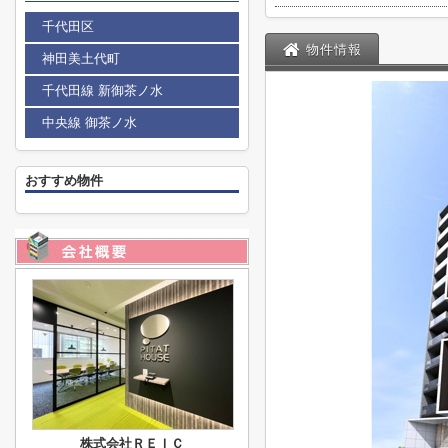
千代田区
物件情報
神田美土代町
千代田線 新御茶ノ水
中央線 御茶ノ水
おすすめ物件
株式会社ＲＥＩＣ