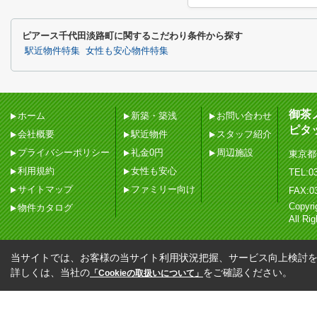
ピアース千代田淡路町に関するこだわり条件から探す
駅近物件特集
女性も安心物件特集
御茶
ホーム
新築・築浅
お問い合わせ
ピタ
会社概要
駅近物件
スタッフ紹介
プライバシーポリシー
礼金0円
周辺施設
東京都
利用規約
女性も安心
TEL:03
サイトマップ
ファミリー向け
FAX:0
Copy
物件カタログ
All Ri
当サイトでは、お客様の当サイト利用状況把握、サービス向上検討を目
詳しくは、当社の
をご確認ください。
「Cookieの取扱いについて」