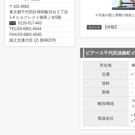
〒101-0062
東京都千代田区神田駿河台２丁目
※写真や図と実際の現状と
1-4 ヒルクレスト御茶ノ水5階
0120-017-443
【外観】
コメント
TEL/03-6801-6544
FAX/03-6801-6545
国土交通大臣 (2) 第9923号
ピアース千代田淡路町
所在地
交通
賃料
-
面積
-
マ
種別/構造
取扱会社