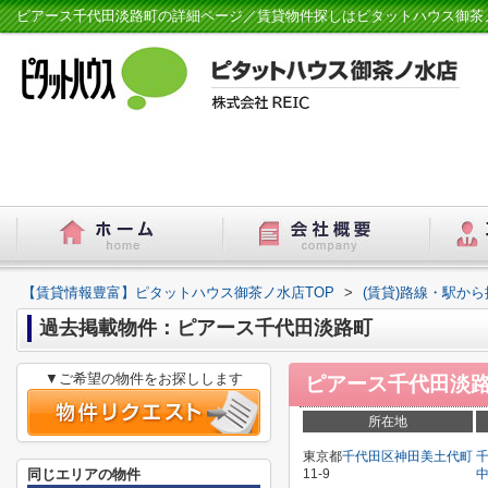
ピアース千代田淡路町の詳細ページ／賃貸物件探しはピタットハウス御茶
【賃貸情報豊富】ピタットハウス御茶ノ水店TOP
>
(賃貸)路線・駅から
過去掲載物件：ピアース千代田淡路町
▼ご希望の物件をお探しします
ピアース千代田淡
所在地
東京都
千代田区
神田美土代町
同じエリアの物件
11-9