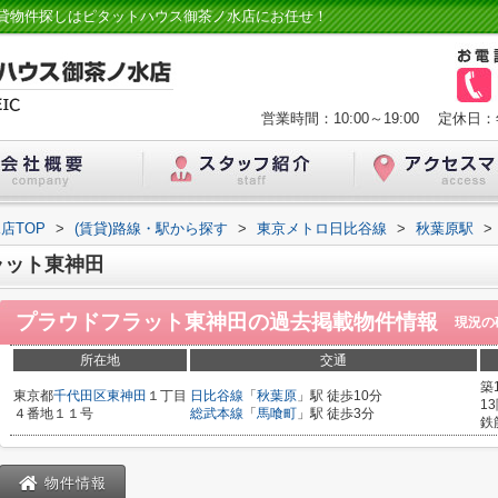
貸物件探しはピタットハウス御茶ノ水店にお任せ！
営業時間：10:00～19:00
定休日：
店TOP
>
(賃貸)路線・駅から探す
>
東京メトロ日比谷線
>
秋葉原駅
>
ラット東神田
プラウドフラット東神田
の過去掲載物件情報
現況の
所在地
交通
築
東京都
千代田区
東神田
１丁目
日比谷線
「
秋葉原
」駅 徒歩10分
1
４番地１１号
総武本線
「
馬喰町
」駅 徒歩3分
鉄
物件情報