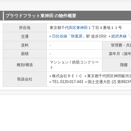
プラウドフラット東神田
の物件概要
所在地
東京都
千代田区
東神田
１丁目４番地１１号
日比谷線
「
秋葉原
」駅 徒歩10分
総武本線
「
交通
賃料
-
管理費・共
面積
-
築年月（築
マンション / 鉄筋コンクリー
種別/構造
階建
ト
株式会社ＲＥＩＣ
東京都千代田区神田駿河台
取扱会社
TEL:0120-017-443
国土交通大臣 (2) 第9923