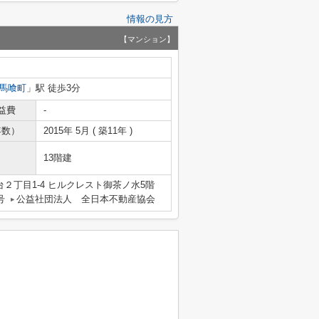
情報の見方
【マンション】
馬喰町
」駅 徒歩3分
益費
-
年数）
2015年 5月 ( 築11年 )
13階建
２丁目1-4 ヒルクレスト御茶ノ水5階
号
公益社団法人 全日本不動産協会