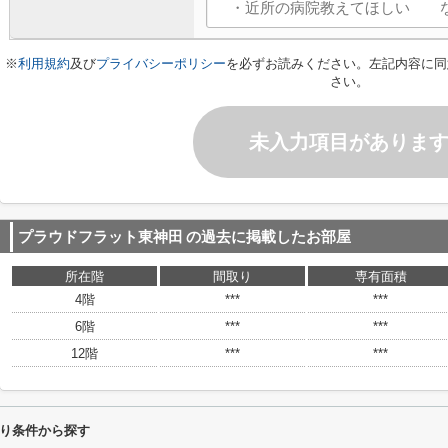
※
利用規約
及び
プライバシーポリシー
を必ずお読みください。左記内容に同
さい。
未入力項目がありま
プラウドフラット東神田
の過去に掲載したお部屋
所在階
間取り
専有面積
4階
***
***
6階
***
***
12階
***
***
り条件から探す