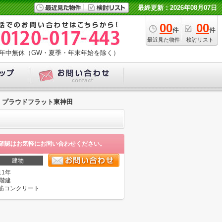
最終更新：2026年08月07日
00
00
件
件
最近見た物件
検討リスト
年中無休（GW・夏季・年末年始を除く）
プラウドフラット東神田
確認はお気軽にお問い合わせください。
建物
11年
3階建
筋コンクリート