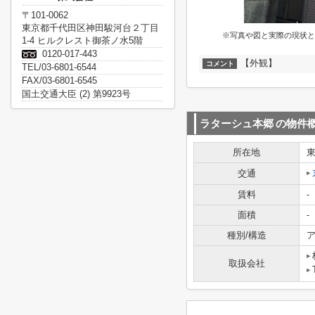
〒101-0062
東京都千代田区神田駿河台２丁目
※写真や図と実際の現状と
1-4 ヒルクレスト御茶ノ水5階
0120-017-443
【外観】
コメント
TEL/03-6801-6544
FAX/03-6801-6545
国土交通大臣 (2) 第9923号
ラターシュ本郷
の物件
所在地
交通
賃料
-
面積
-
種別/構造
ア
取扱会社