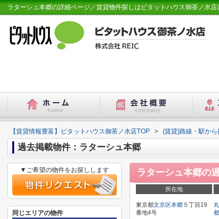
ラターシュ本郷の詳細ページ／賃貸物件探しはピタットハウス御茶ノ水店
【賃貸情報豊富】ピタットハウス御茶ノ水店TOP
>
(賃貸)路線・駅から
過去掲載物件：ラターシュ本郷
▼ご希望の物件をお探しします
ラターシュ本郷
の
所在地
東京都
文京区
本郷
５丁目19
同じエリアの物件
番地4号