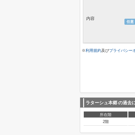
内容
任意
※
利用規約
及び
プライバシー
ラターシュ本郷
の過去
所在階
2階