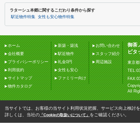
ラターシュ本郷に関するこだわり条件から探す
駅近物件特集
女性も安心物件特集
御茶
ホーム
新築・築浅
お問い合わせ
ピタ
会社概要
駅近物件
スタッフ紹介
プライバシーポリシー
礼金0円
周辺施設
東京都
利用規約
女性も安心
TEL:03
サイトマップ
ファミリー向け
FAX:0
Copy
物件カタログ
All Ri
当サイトでは、お客様の当サイト利用状況把握、サービス向上検討を目
詳しくは、当社の
をご確認ください。
「Cookieの取扱いについて」