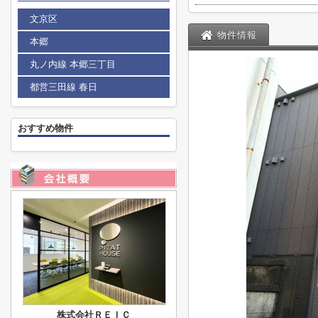
文京区
物件情報
本郷
丸ノ内線 本郷三丁目
都営三田線 春日
おすすめ物件
株式会社ＲＥＩＣ