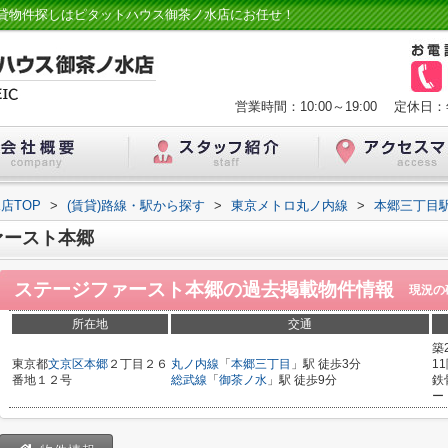
貸物件探しはピタットハウス御茶ノ水店にお任せ！
営業時間：10:00～19:00
定休日：
店TOP
>
(賃貸)路線・駅から探す
>
東京メトロ丸ノ内線
>
本郷三丁目
ァースト本郷
ステージファースト本郷
の過去掲載物件情報
現況の
所在地
交通
築
東京都
文京区
本郷
２丁目２６
丸ノ内線
「
本郷三丁目
」駅 徒歩3分
1
番地１２号
総武線
「
御茶ノ水
」駅 徒歩9分
鉄
ー