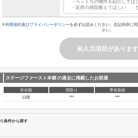
※
利用規約
及び
プライバシーポリシー
を必ずお読みください。左記内容に同
さい。
未入力項目がありま
ステージファースト本郷
の過去に掲載したお部屋
所在階
間取り
専有面積
11階
***
***
り条件から探す