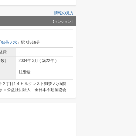
情報の見方
【マンション】
「
御茶ノ水
」駅 徒歩9分
益費
-
年数）
2004年 3月 ( 築22年 )
11階建
２丁目1-4 ヒルクレスト御茶ノ水5階
号
公益社団法人 全日本不動産協会