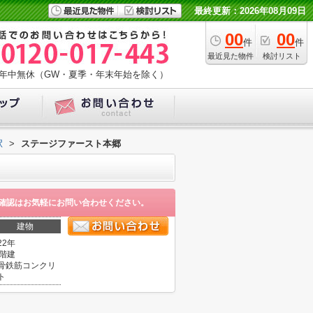
最終更新：2026年08月09日
00
00
件
件
最近見た物件
検討リスト
年中無休（GW・夏季・年末年始を除く）
駅
>
ステージファースト本郷
確認はお気軽にお問い合わせください。
建物
22年
1階建
骨鉄筋コンクリ
ト