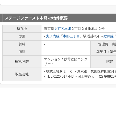
ステージファースト本郷
の物件概要
所在地
東京都
文京区
本郷
２丁目２６番地１２号
丸ノ内線
「
本郷三丁目
」駅 徒歩3分
総武線
交通
賃料
-
管理費・共
面積
-
築年月（築
マンション / 鉄骨鉄筋コンク
種別/構造
階建
リート
株式会社ＲＥＩＣ
東京都千代田区神田駿河台
取扱会社
TEL:0120-017-443
国土交通大臣 (2) 第9923