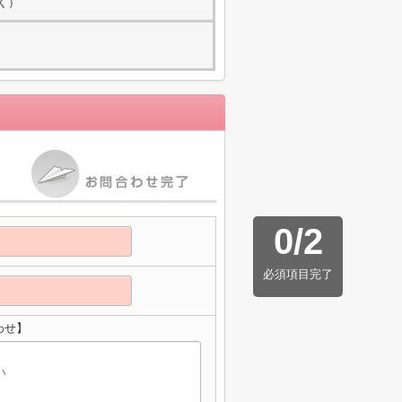
除く）
0
/
2
必須項目完了
わせ】