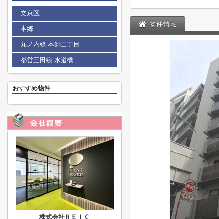
文京区
物件情報
本郷
丸ノ内線 本郷三丁目
都営三田線 水道橋
おすすめ物件
株式会社ＲＥＩＣ