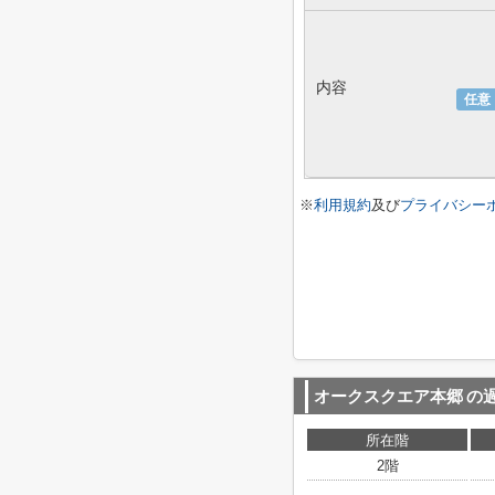
内容
任意
※
利用規約
及び
プライバシー
オークスクエア本郷
の
所在階
2階