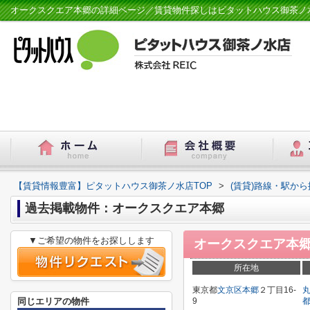
オークスクエア本郷の詳細ページ／賃貸物件探しはピタットハウス御茶ノ
【賃貸情報豊富】ピタットハウス御茶ノ水店TOP
>
(賃貸)路線・駅から
過去掲載物件：オークスクエア本郷
▼ご希望の物件をお探しします
オークスクエア本
所在地
東京都
文京区
本郷
２丁目16-
同じエリアの物件
9