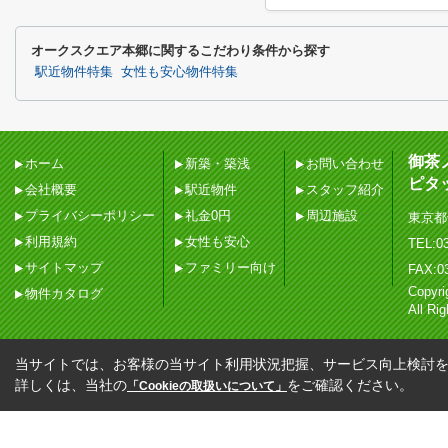
オークスクエア本郷に関するこだわり条件から探す
駅近物件特集
女性も安心物件特集
御茶
ホーム
新築・築浅
お問い合わせ
ピタ
会社概要
駅近物件
スタッフ紹介
プライバシーポリシー
礼金0円
周辺施設
東京都
利用規約
女性も安心
TEL:03
サイトマップ
ファミリー向け
FAX:0
Copy
物件カタログ
All Ri
当サイトでは、お客様の当サイト利用状況把握、サービス向上検討を目
詳しくは、当社の
をご確認ください。
「Cookieの取扱いについて」