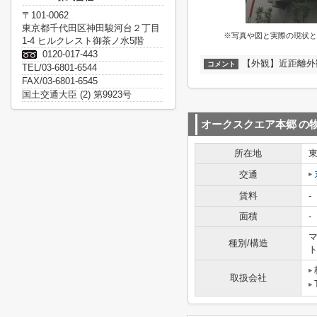
〒101-0062
東京都千代田区神田駿河台２丁目
※写真や図と実際の現状と
1-4 ヒルクレスト御茶ノ水5階
0120-017-443
【外観】近距離外
コメント
TEL/03-6801-6544
FAX/03-6801-6545
国土交通大臣 (2) 第9923号
オークスクエア本郷
の
所在地
交通
賃料
-
面積
-
マ
種別/構造
取扱会社