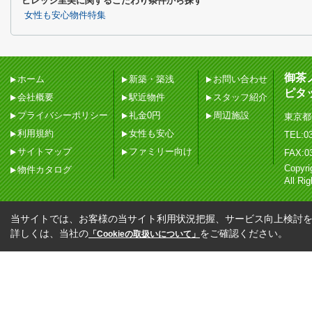
ビレッジ里美に関するこだわり条件から探す
女性も安心物件特集
御茶
ホーム
新築・築浅
お問い合わせ
ピタ
会社概要
駅近物件
スタッフ紹介
プライバシーポリシー
礼金0円
周辺施設
東京都
利用規約
女性も安心
TEL:03
サイトマップ
ファミリー向け
FAX:0
Copy
物件カタログ
All Ri
当サイトでは、お客様の当サイト利用状況把握、サービス向上検討を目
詳しくは、当社の
をご確認ください。
「Cookieの取扱いについて」