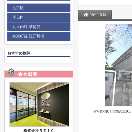
文京区
物件情報
小日向
丸ノ内線 茗荷谷
有楽町線 江戸川橋
おすすめ物件
※写真や図と実際の現状と
株式会社ＲＥＩＣ