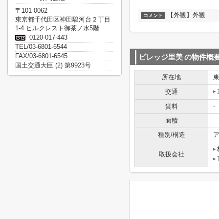
〒101-0062
【外観】外観
コメント
東京都千代田区神田駿河台２丁目
1-4 ヒルクレスト御茶ノ水5階
0120-017-443
TEL/03-6801-6544
FAX/03-6801-6545
ビレッジ里美
の物件概
国土交通大臣 (2) 第9923号
所在地
交通
賃料
-
面積
-
種別/構造
ア
取扱会社