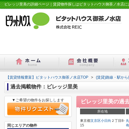
ビレッジ里美の詳細ページ｜賃貸物件探しはピタットハウス御茶ノ水店に
【賃貸情報豊富】ピタットハウス御茶ノ水店TOP
>
(賃貸)路線・駅から
過去掲載物件：ビレッジ里美
▼ご希望の物件をお探しします
ビレッジ里美
の過
所在地
東京都
文京区
小日向
２丁目8-
同じエリアの物件
15