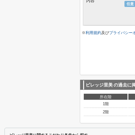
内容
任意
※
利用規約
及び
プライバシー
ビレッジ里美
の過去に
所在階
1階
2階