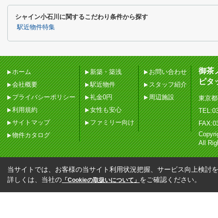
シャイン小石川に関するこだわり条件から探す
駅近物件特集
御茶
ホーム
新築・築浅
お問い合わせ
ピタ
会社概要
駅近物件
スタッフ紹介
プライバシーポリシー
礼金0円
周辺施設
東京都
利用規約
女性も安心
TEL:03
サイトマップ
ファミリー向け
FAX:0
Copy
物件カタログ
All Ri
当サイトでは、お客様の当サイト利用状況把握、サービス向上検討を目
詳しくは、当社の
をご確認ください。
「Cookieの取扱いについて」