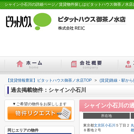
シャイン小石川の詳細ページ／賃貸物件探しはピタットハウス御茶ノ水店
【賃貸情報豊富】ピタットハウス御茶ノ水店TOP
>
(賃貸)路線・駅から
過去掲載物件：シャイン小石川
▼ご希望の物件をお探しします
シャイン小石川
の
所在地
東京都
文京区
小石川
５丁目２
同じエリアの物件
８番地２号