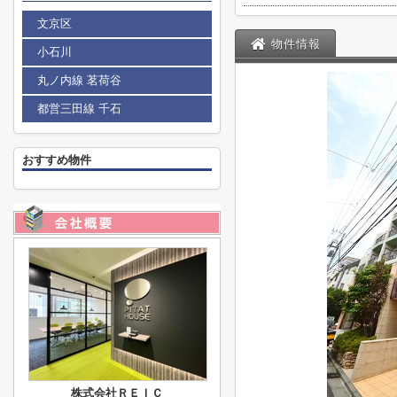
文京区
物件情報
小石川
丸ノ内線 茗荷谷
都営三田線 千石
おすすめ物件
株式会社ＲＥＩＣ