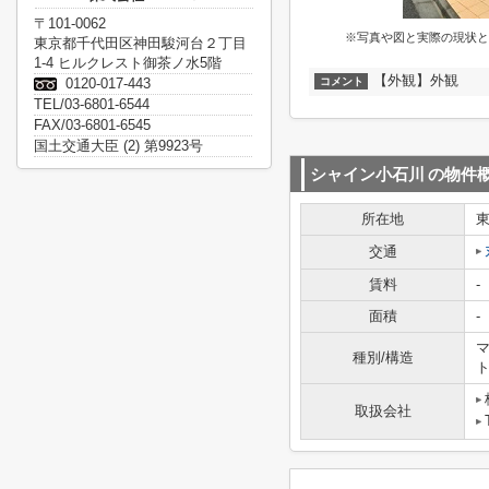
〒101-0062
※写真や図と実際の現状と
東京都千代田区神田駿河台２丁目
1-4 ヒルクレスト御茶ノ水5階
【外観】外観
0120-017-443
コメント
TEL/03-6801-6544
FAX/03-6801-6545
国土交通大臣 (2) 第9923号
シャイン小石川
の物件
所在地
交通
賃料
-
面積
-
マ
種別/構造
取扱会社