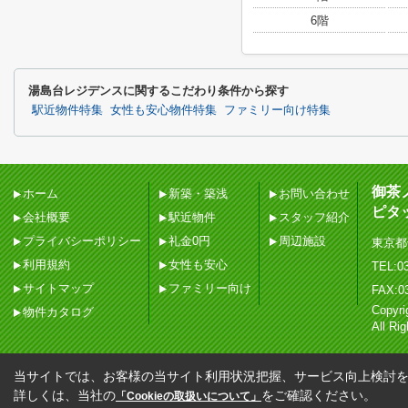
6階
湯島台レジデンスに関するこだわり条件から探す
駅近物件特集
女性も安心物件特集
ファミリー向け特集
御茶
ホーム
新築・築浅
お問い合わせ
ピタ
会社概要
駅近物件
スタッフ紹介
プライバシーポリシー
礼金0円
周辺施設
東京都
利用規約
女性も安心
TEL:03
サイトマップ
ファミリー向け
FAX:0
Copy
物件カタログ
All Ri
当サイトでは、お客様の当サイト利用状況把握、サービス向上検討を目
詳しくは、当社の
をご確認ください。
「Cookieの取扱いについて」