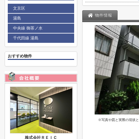
文京区
物件情報
湯島
中央線 御茶ノ水
千代田線 湯島
おすすめ物件
※写真や図と実際の現状と
株式会社ＲＥＩＣ