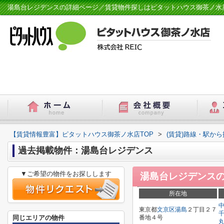
湯島台レジデンスの詳細ページ／賃貸物件探しはピタットハウス御茶ノ水
【賃貸情報豊富】ピタットハウス御茶ノ水店TOP
>
(賃貸)路線・駅から
過去掲載物件：湯島台レジデンス
▼ご希望の物件をお探しします
湯島台レジデンス
所在地
東京都
文京区
湯島
２丁目２７
同じエリアの物件
番地４号