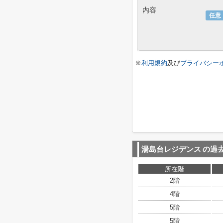
内容
任意
※
利用規約
及び
プライバシー
湯島台レジデンス
の過
所在階
2階
4階
5階
5階