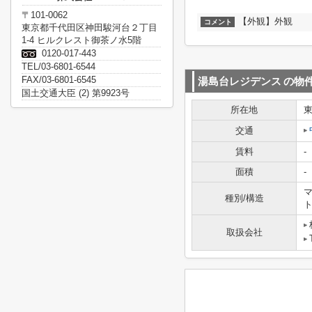
〒101-0062
【外観】外観
コメント
東京都千代田区神田駿河台２丁目
1-4 ヒルクレスト御茶ノ水5階
0120-017-443
TEL/03-6801-6544
FAX/03-6801-6545
湯島台レジデンス
の物
国土交通大臣 (2) 第9923号
所在地
交通
賃料
-
面積
-
マ
種別/構造
取扱会社