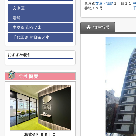
東京都
文京区
湯島
１丁目１１
文京区
番地１２号
湯島
物件情報
中央線 御茶ノ水
千代田線 新御茶ノ水
おすすめ物件
株式会社ＲＥＩＣ