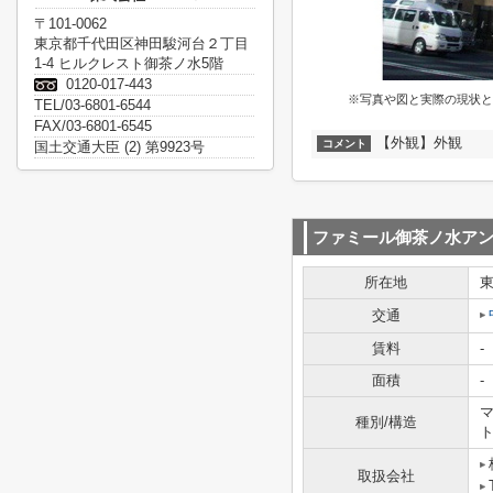
〒101-0062
東京都千代田区神田駿河台２丁目
1-4 ヒルクレスト御茶ノ水5階
0120-017-443
※写真や図と実際の現状と
TEL/03-6801-6544
FAX/03-6801-6545
【外観】外観
コメント
国土交通大臣 (2) 第9923号
ファミール御茶ノ水ア
所在地
交通
賃料
-
面積
-
マ
種別/構造
取扱会社