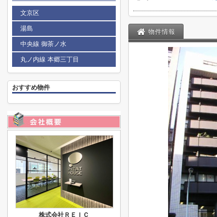
文京区
湯島
物件情報
中央線 御茶ノ水
丸ノ内線 本郷三丁目
おすすめ物件
株式会社ＲＥＩＣ