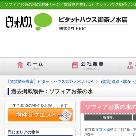
ソフィアお茶の水の詳細ページ／賃貸物件探しはピタットハウス御茶ノ水
【賃貸情報豊富】ピタットハウス御茶ノ水店TOP
>
(賃貸)路線・駅から
過去掲載物件：ソフィアお茶の水
▼ご希望の物件をお探しします
ソフィアお茶の水
所在地
東京都
文京区
湯島
２丁目4番
同じエリアの物件
地3号