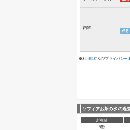
内容
任意
※
利用規約
及び
プライバシー
ソフィアお茶の水
の過
所在階
9階