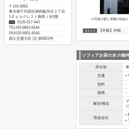
〒101-0062
東京都千代田区神田駿河台２丁目
1-4 ヒルクレスト御茶ノ水5階
※写真や図と実際の現状と
0120-017-443
TEL/03-6801-6544
【外観】外観
コメント
FAX/03-6801-6545
国土交通大臣 (2) 第9923号
ソフィアお茶の水
の物
所在地
交通
賃料
-
面積
-
マ
種別/構造
取扱会社