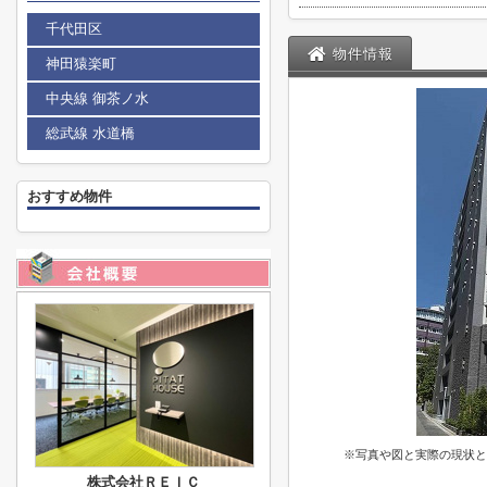
千代田区
物件情報
神田猿楽町
中央線 御茶ノ水
総武線 水道橋
おすすめ物件
※写真や図と実際の現状と
株式会社ＲＥＩＣ