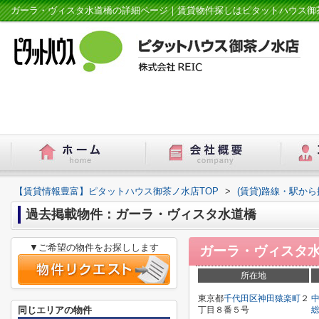
ガーラ・ヴィスタ水道橋の詳細ページ｜賃貸物件探しはピタットハウス御
【賃貸情報豊富】ピタットハウス御茶ノ水店TOP
>
(賃貸)路線・駅から
過去掲載物件：ガーラ・ヴィスタ水道橋
▼ご希望の物件をお探しします
ガーラ・ヴィスタ
所在地
東京都
千代田区
神田猿楽町
２
同じエリアの物件
丁目８番５号