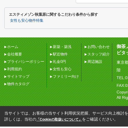
エスティメゾン秋葉原に関するこだわり条件から探す
女性も安心物件特集
御茶
ホーム
新築・築浅
お問い合わせ
ピタ
会社概要
駅近物件
スタッフ紹介
プライバシーポリシー
礼金0円
周辺施設
東京都
利用規約
女性も安心
階
サイトマップ
ファミリー向け
TEL:0
物件カタログ
FAX:0
Copy
All Ri
当サイトでは、お客様の当サイト利用状況把握、サービス向上検討を目
詳しくは、当社の
をご確認ください。
「Cookieの取扱いについて」