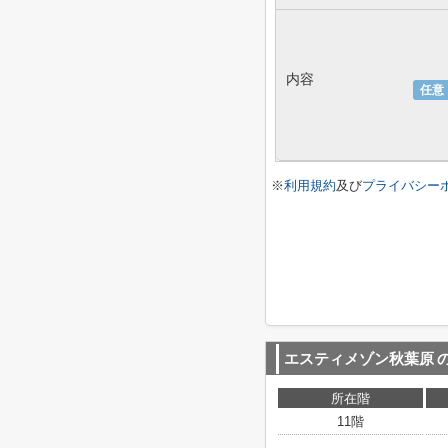
内容
任意
※
利用規約
及び
プライバシー
エスティメゾン秋葉原
所在階
11階