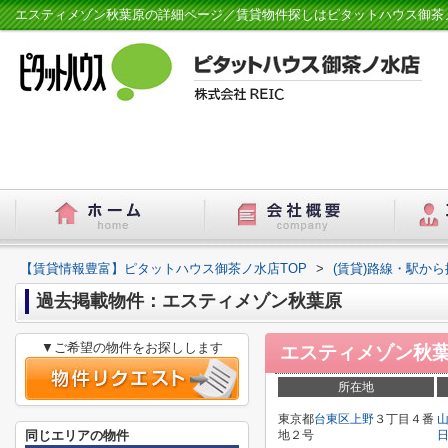
エスティメゾン秋葉原の詳細ページ／賃貸物件探しはピタットハウス御茶
【賃貸情報豊富】ピタットハウス御茶ノ水店TOP
>
(賃貸)路線・駅から
過去掲載物件：エスティメゾン秋葉原
▼ご希望の物件をお探しします
エスティメゾン秋
所在地
東京都
台東区
上野
３丁目４番
同じエリアの物件
地２号