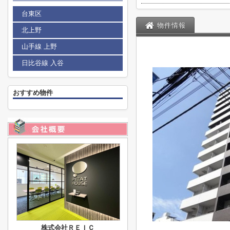
台東区
物件情報
北上野
山手線 上野
日比谷線 入谷
おすすめ物件
株式会社ＲＥＩＣ