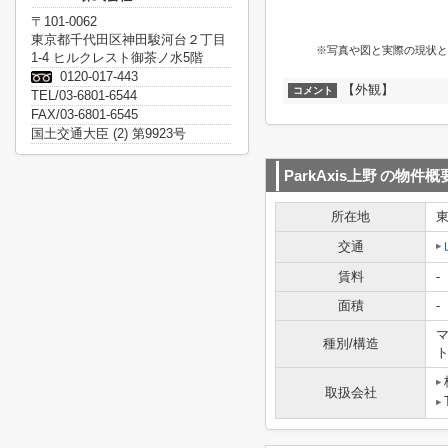
〒101-0062
東京都千代田区神田駿河台２丁目
※写真や図と実際の現状と
1-4 ヒルクレスト御茶ノ水5階
0120-017-443
【外観】
コメント
TEL/03-6801-6544
FAX/03-6801-6545
国土交通大臣 (2) 第9923号
ParkAxis上野
の物件概
所在地
交通
賃料
-
面積
-
マ
種別/構造
取扱会社