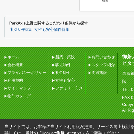
8階
ParkAxis上野に関するこだわり条件から探す
礼金0円特集
女性も安心物件特集
御茶
ホーム
新築・築浅
お問い合わせ
ピタ
会社概要
駅近物件
スタッフ紹介
プライバシーポリシー
礼金0円
周辺施設
東京都
利用規約
女性も安心
階
サイトマップ
ファミリー向け
TEL:0
物件カタログ
FAX:0
Copy
All Ri
当サイトでは、お客様の当サイト利用状況把握、サービス向上検討を目
詳しくは、当社の
をご確認ください。
「Cookieの取扱いについて」