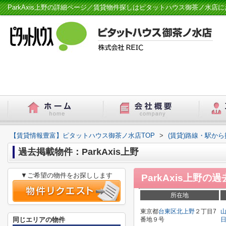
ParkAxis上野の詳細ページ／賃貸物件探しはピタットハウス御茶ノ水店
【賃貸情報豊富】ピタットハウス御茶ノ水店TOP
>
(賃貸)路線・駅から
過去掲載物件：ParkAxis上野
▼ご希望の物件をお探しします
ParkAxis上野
の過
所在地
東京都
台東区
北上野
２丁目7
同じエリアの物件
番地９号