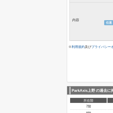
内容
任意
※
利用規約
及び
プライバシー
ParkAxis上野
の過去に
所在階
7階