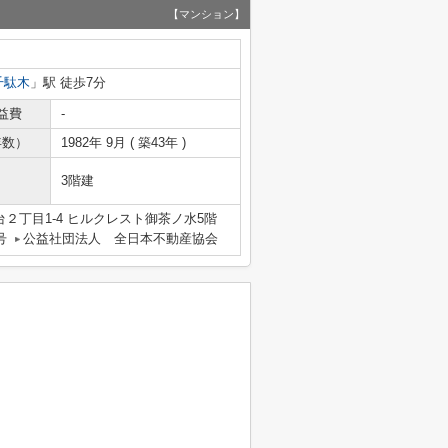
【マンション】
千駄木
」駅 徒歩7分
益費
-
年数）
1982年 9月 ( 築43年 )
3階建
２丁目1-4 ヒルクレスト御茶ノ水5階
号
公益社団法人 全日本不動産協会