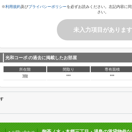
※
利用規約
及び
プライバシーポリシー
を必ずお読みください。左記内容に同
さい。
未入力項目がありま
光和コーポ
の過去に掲載したお部屋
所在階
間取り
専有面積
3階
***
***
す
御茶ノ水・本郷三丁目・湯島の賃貸物件な