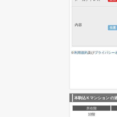
内容
任意
※
利用規約
及び
プライバシー
本駒込Ｋマンション
の
所在階
10階