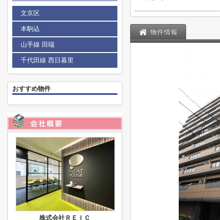
文京区
本駒込
物件情報
山手線 田端
千代田線 西日暮里
おすすめ物件
株式会社ＲＥＩＣ