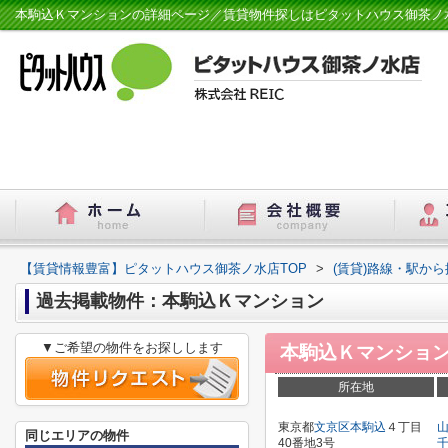
本駒込Ｋマンションの詳細ページ／賃貸物件探しはピタットハウス御茶ノ
【賃貸情報豊富】ピタットハウス御茶ノ水店TOP
>
(賃貸)路線・駅から
過去掲載物件：本駒込Ｋマンション
▼ご希望の物件をお探しします
本駒込Ｋマンショ
所在地
東京都
文京区
本駒込
４丁目
同じエリアの物件
40番地3号