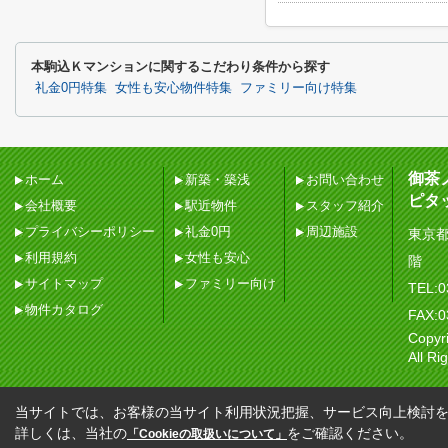
本駒込Ｋマンションに関するこだわり条件から探す
礼金0円特集
女性も安心物件特集
ファミリー向け特集
御茶
ホーム
新築・築浅
お問い合わせ
ピタ
会社概要
駅近物件
スタッフ紹介
プライバシーポリシー
礼金0円
周辺施設
東京都
利用規約
女性も安心
階
サイトマップ
ファミリー向け
TEL:0
物件カタログ
FAX:0
Copy
All Ri
当サイトでは、お客様の当サイト利用状況把握、サービス向上検討を目
詳しくは、当社の
をご確認ください。
「Cookieの取扱いについて」