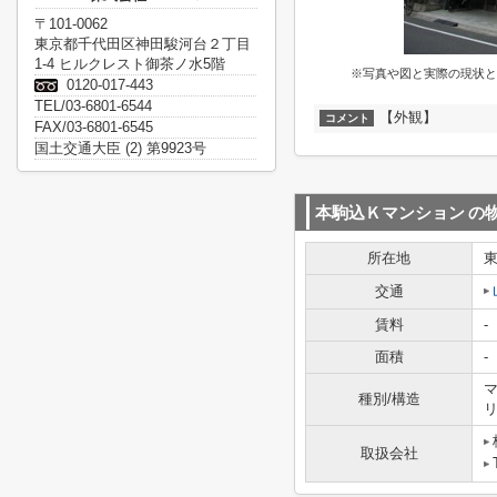
〒101-0062
東京都千代田区神田駿河台２丁目
1-4 ヒルクレスト御茶ノ水5階
※写真や図と実際の現状と
0120-017-443
TEL/03-6801-6544
【外観】
コメント
FAX/03-6801-6545
国土交通大臣 (2) 第9923号
本駒込Ｋマンション
の
所在地
交通
賃料
-
面積
-
マ
種別/構造
取扱会社