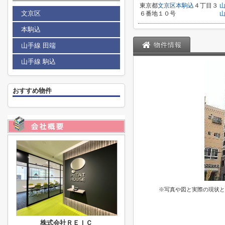
東京都
文京区
本駒込
４丁目３
文京区
６番地１０号
本駒込
物件情報
山手線 田端
山手線 駒込
おすすめ物件
※写真や図と実際の現状と
株式会社ＲＥＩＣ