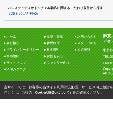
パレステュディオドルチェ本駒込に関するこだわり条件から探す
女性も安心物件特集
御茶
ホーム
新築・築浅
お問い合わせ
ピタ
会社概要
駅近物件
スタッフ紹介
プライバシーポリシー
礼金0円
周辺施設
東京都
利用規約
女性も安心
TEL:03
サイトマップ
ファミリー向け
FAX:0
Copy
物件カタログ
All Ri
当サイトでは、お客様の当サイト利用状況把握、サービス向上検討を目
詳しくは、当社の
をご確認ください。
「Cookieの取扱いについて」