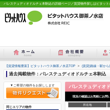
パレステュディオドルチェ本駒込の詳細ページ／賃貸物件探しはピタット
【賃貸情報豊富】ピタットハウス御茶ノ水店TOP
>
(賃貸)路線・駅から
過去掲載物件：パレステュディオドルチェ本駒込
▼ご希望の物件をお探しします
現況の確認はお気軽にお問
所在地
同じエリアの物件