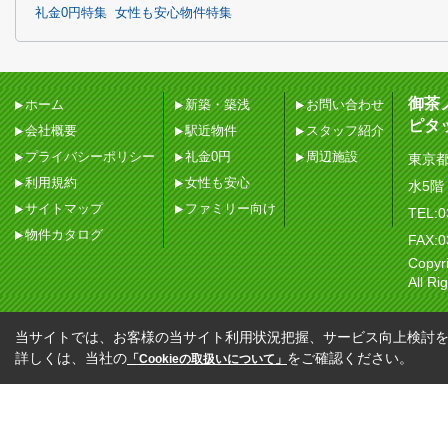
礼金0円特集
女性も安心物件特集
御茶
ホーム
新築・築浅
お問い合わせ
ピタ
会社概要
駅近物件
スタッフ紹介
プライバシーポリシー
礼金0円
周辺施設
東京都
利用規約
女性も安心
水5階
サイトマップ
ファミリー向け
TEL:0
物件カタログ
FAX:0
Copy
All Ri
当サイトでは、お客様の当サイト利用状況把握、サービス向上検討を目
詳しくは、当社の
をご確認ください。
「Cookieの取扱いについて」