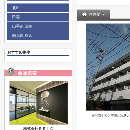
北区
物件情報
田端
山手線 田端
南北線 駒込
おすすめ物件
※写真や図と実際の現状と
株式会社ＲＥＩＣ