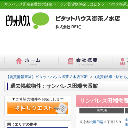
サンパレス田端壱番館の詳細ページ／賃貸物件探しはピタットハウス御茶
【賃貸情報豊富】ピタットハウス御茶ノ水店TOP
>
(賃貸)路線・駅から
過去掲載物件：サンパレス田端壱番館
▼ご希望の物件をお探しします
サンパレス田端壱
所在地
東京都
北区
田端
３丁目15-9
同じエリアの物件