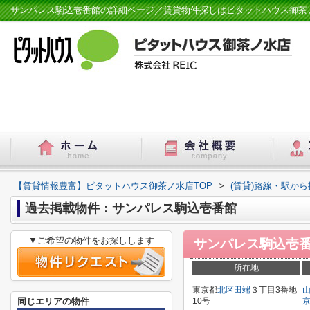
サンパレス駒込壱番館の詳細ページ／賃貸物件探しはピタットハウス御茶
【賃貸情報豊富】ピタットハウス御茶ノ水店TOP
>
(賃貸)路線・駅から
過去掲載物件：サンパレス駒込壱番館
▼ご希望の物件をお探しします
サンパレス駒込壱
所在地
東京都
北区
田端
３丁目3番地
同じエリアの物件
10号