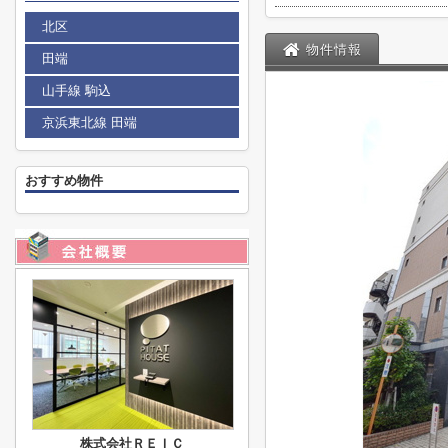
北区
物件情報
田端
山手線 駒込
京浜東北線 田端
おすすめ物件
株式会社ＲＥＩＣ