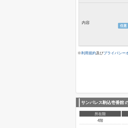
内容
任意
※
利用規約
及び
プライバシー
サンパレス駒込壱番館
所在階
4階