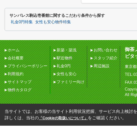
サンパレス駒込壱番館に関するこだわり条件から探す
礼金0円特集
女性も安心物件特集
御茶
ホーム
新築・築浅
お問い合わせ
ピタ
会社概要
駅近物件
スタッフ紹介
プライバシーポリシー
礼金0円
周辺施設
東京都
利用規約
女性も安心
TEL:03
サイトマップ
ファミリー向け
FAX:0
Copy
物件カタログ
All Ri
当サイトでは、お客様の当サイト利用状況把握、サービス向上検討を目
詳しくは、当社の
をご確認ください。
「Cookieの取扱いについて」