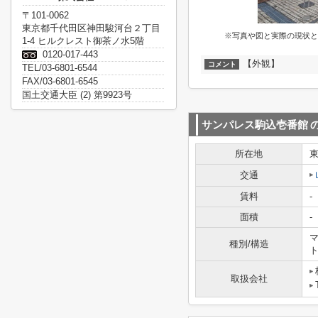
〒101-0062
東京都千代田区神田駿河台２丁目
※写真や図と実際の現状と
1-4 ヒルクレスト御茶ノ水5階
0120-017-443
【外観】
コメント
TEL/03-6801-6544
FAX/03-6801-6545
国土交通大臣 (2) 第9923号
サンパレス駒込壱番館
所在地
交通
賃料
-
面積
-
マ
種別/構造
取扱会社