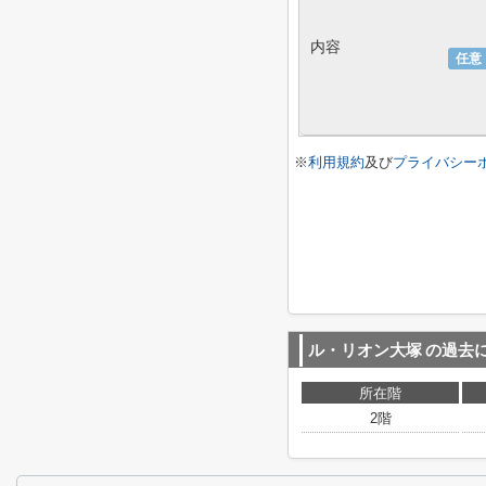
内容
任意
※
利用規約
及び
プライバシー
ル・リオン大塚
の過去
所在階
2階