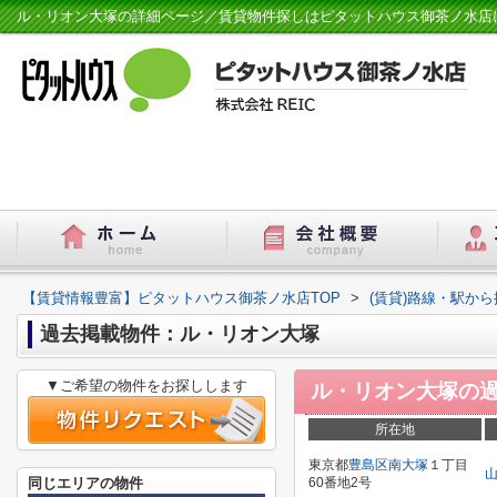
ル・リオン大塚の詳細ページ／賃貸物件探しはピタットハウス御茶ノ水店
【賃貸情報豊富】ピタットハウス御茶ノ水店TOP
>
(賃貸)路線・駅から
過去掲載物件：ル・リオン大塚
▼ご希望の物件をお探しします
ル・リオン大塚
の
所在地
東京都
豊島区
南大塚
１丁目
同じエリアの物件
60番地2号