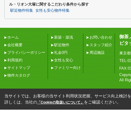
ル・リオン大塚に関するこだわり条件から探す
駅近物件特集
女性も安心物件特集
御茶
ホーム
新築・築浅
お問い合わせ
ピタ
会社概要
駅近物件
スタッフ紹介
プライバシーポリシー
礼金0円
周辺施設
東京都
利用規約
女性も安心
TEL:03
サイトマップ
ファミリー向け
FAX:0
Copy
物件カタログ
All Ri
当サイトでは、お客様の当サイト利用状況把握、サービス向上検討を目
詳しくは、当社の
をご確認ください。
「Cookieの取扱いについて」