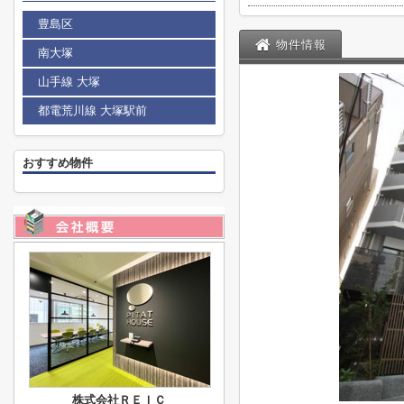
豊島区
物件情報
南大塚
山手線 大塚
都電荒川線 大塚駅前
おすすめ物件
株式会社ＲＥＩＣ