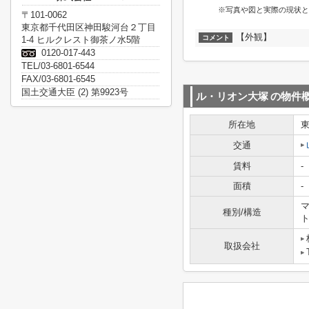
※写真や図と実際の現状と
〒101-0062
東京都千代田区神田駿河台２丁目
【外観】
コメント
1-4 ヒルクレスト御茶ノ水5階
0120-017-443
TEL/03-6801-6544
FAX/03-6801-6545
国土交通大臣 (2) 第9923号
ル・リオン大塚
の物件
所在地
交通
賃料
-
面積
-
マ
種別/構造
取扱会社