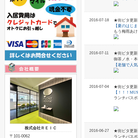
2016-07-18
★街ピタ更新
【夏のはじま
もう梅雨あけ
2016-07-11
★街ピタ更新
御茶ノ水・本
【老舗で人気
2016-07-04
★街ピタ更新
【！！！MUS
ランチパスポ
株式会社ＲＥＩＣ
2016-06-27
★街ピタ更新
〒101-0062
ランチパスポ