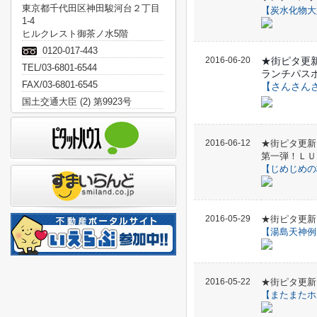
東京都千代田区神田駿河台２丁目
【炭水化物大
1-4
ヒルクレスト御茶ノ水5階
0120-017-443
2016-06-20
★街ピタ更
TEL/03-6801-6544
ランチパス
FAX/03-6801-6545
【さんさん
国土交通大臣 (2) 第9923号
2016-06-12
★街ピタ更新
第一弾！ＬＵ
【
じめじめの
2016-05-29
★街ピタ更新
【湯島天神例大祭
2016-05-22
★街ピタ更新
【
またまたホ