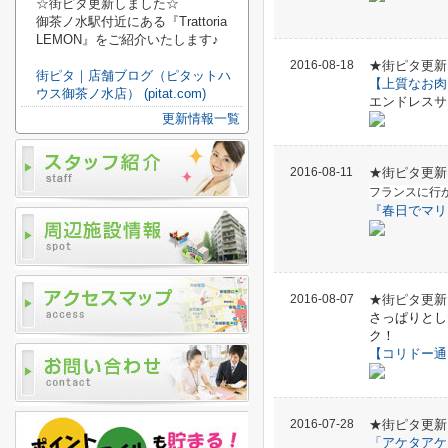
☆街ピタ更新しました☆
御茶ノ水駅付近にある『Trattoria
LEMON』をご紹介いたします♪
2016-08-18
★街ピタ更新
街ピタ｜店舗ブログ（ピタットハ
【上質なお肉
ウス御茶ノ水店） (pitat.com)
エンドレスサ
更新情報一覧
2016-08-11
★街ピタ更新
フランスに行
『春日でマリ
2016-08-07
★街ピタ更新
さっぱりとし
ク！
【コリドー通
2016-07-28
★街ピタ更新
「
アケタアケ