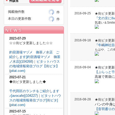
-
件該当
掲載物件数
件
2016-09-25
★街ピタ更新
『
文の京にBean
本日の更新件数
件
気遣い＆Smil
2023-07-29
2016-09-18
★街ピタ更新
☆☆街ピタ更新しました☆☆
『牛嶋神社目
もはや、この
釣宿酒場マヅメ 御茶ノ水店 ご
紹介します[釣宿酒場マヅメ 御茶
ノ水店](104268)｜ピタットハウス
の地域情報発信ブログ【街ピタ】
2016-09-04
★街ピタ更新
(pitat.com)
【ぷらっと千
高速で胃袋に
2023-07-21
◆街ピタ更新しました◆
千代田区のランチをご紹介します
♪[avocafe](104227)｜ピタットハウ
2016-08-28
★街ピタ更新
スの地域情報発信ブログ[街ピタ]
パンの中身
(pitat.com)
【音羽通りの
2023-07-15