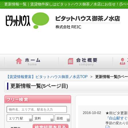
更新情報一覧｜賃貸物件探しはピタットハウス御茶ノ水店にお任せ！(5ペー
【賃貸情報豊富】ピタットハウス御茶ノ水店TOP
>
更新情報一覧(5ペー
更新情報一覧(5ページ目)
2016-10-02
★街ピタ更新
『白山駅すぐ
エリア| 駅
賃料
面積
季節の変わり