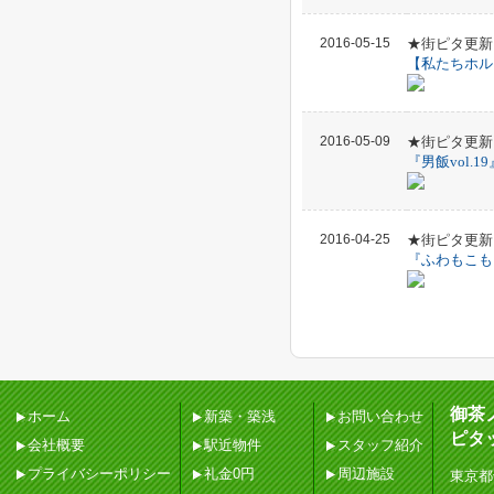
2016-05-15
★街ピタ更新
【私たちホル
2016-05-09
★街ピタ更新
『男飯vol.19
2016-04-25
★街ピタ更新
『ふわもこも
御茶
ホーム
新築・築浅
お問い合わせ
ピタ
会社概要
駅近物件
スタッフ紹介
プライバシーポリシー
礼金0円
周辺施設
東京都