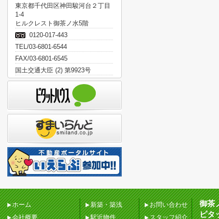
東京都千代田区神田駿河台２丁目
1-4
ヒルクレスト御茶ノ水5階
0120-017-443
TEL/03-6801-6544
FAX/03-6801-6545
国土交通大臣 (2) 第9923号
御茶
ホーム
新築・築浅
お問い合わせ
ピタ
会社概要
駅近物件
スタッフ紹介