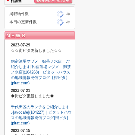
-
件該当
掲載物件数
件
本日の更新件数
件
2023-07-29
☆☆街ピタ更新しました☆☆
釣宿酒場マヅメ 御茶ノ水店 ご
紹介します[釣宿酒場マヅメ 御茶
ノ水店](104268)｜ピタットハウス
の地域情報発信ブログ【街ピタ】
(pitat.com)
2023-07-21
◆街ピタ更新しました◆
千代田区のランチをご紹介します
♪[avocafe](104227)｜ピタットハウ
スの地域情報発信ブログ[街ピタ]
(pitat.com)
2023-07-15