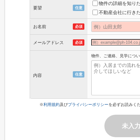
物件の詳細を知り
要望
任意
不動産会社に行き
お名前
必須
メールアドレス
必須
物件、ご連絡、見学につい
任意
内容
※
利用規約
及び
プライバシーポリシー
を必ずお読みく
未入