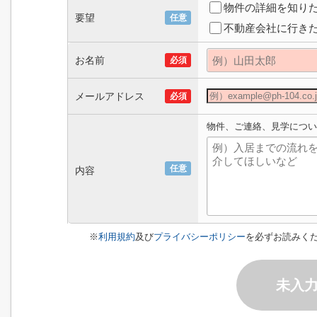
物件の詳細を知り
要望
任意
不動産会社に行き
お名前
必須
メールアドレス
必須
物件、ご連絡、見学につい
任意
内容
※
利用規約
及び
プライバシーポリシー
を必ずお読みく
未入