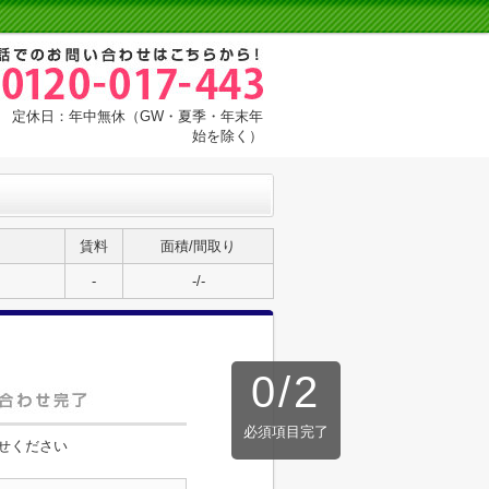
:00 定休日：年中無休（GW・夏季・年末年
始を除く）
賃料
面積/間取り
-
-/-
0
/
2
必須項目完了
せください