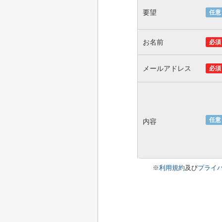
要望
任意
お名前
必須
メールアドレス
必須
任意
内容
※
利用規約
及び
プライ