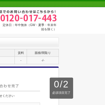
:00 定休日：年中無休（GW・夏季・年末年
始を除く）
賃料
面積/間取り
-
-/-
0
/
2
必須項目完了
せください