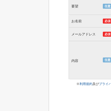
要望
任意
お名前
必須
メールアドレス
必須
任意
内容
※
利用規約
及び
プライ