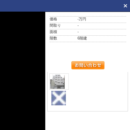
価格
-万円
間取り
-
面積
-
階数
6階建
外観
外観