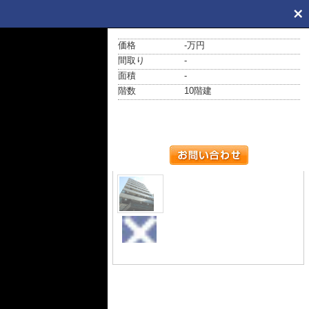
価格
-万円
間取り
-
面積
-
階数
10階建
外観