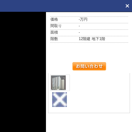
価格
-万円
間取り
-
面積
-
階数
12階建 地下1階
外観
外観